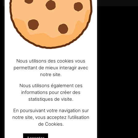
Nous utilisons des cookies vous
permettant de mieux interagir avec
notre site.
Nous utilisons également ces
informations pour créer des
statistiques de visite.
En poursuivant votre navigation sur
notre site, vous acceptez l’utilisation
contact@jordan-s.com
de Cookies.
06 67 52 79 77
Bretagne
En savoir plus