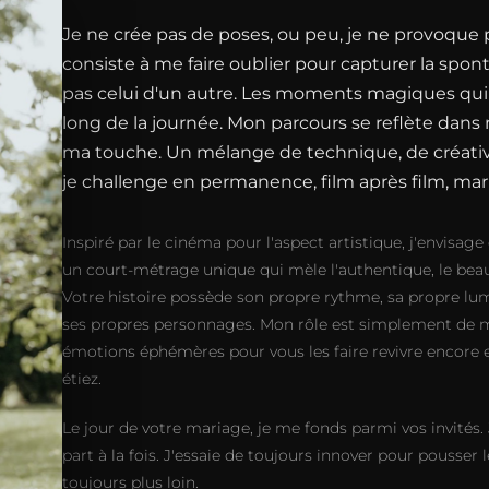
Je ne crée pas de poses, ou peu, je ne provoque pa
consiste à me faire oublier pour capturer la spon
pas celui d'un autre. Les moments magiques qui
long de la journée. Mon parcours se reflète dans m
ma touche. Un mélange de technique, de créativi
je challenge en permanence, film après film, mar
Inspiré par le cinéma pour l'aspect artistique, j'envi
un court-métrage unique qui mèle l'authentique, le beau
Votre histoire possède son propre rythme, sa propre lum
ses propres personnages. Mon rôle est simplement de m
émotions éphémères pour vous les faire revivre encore 
étiez.
Le jour de votre mariage, je me fonds parmi vos invités. 
part à la fois. J'essaie de toujours innover pour pousser 
toujours plus loin.